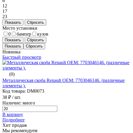
6
12
17
23
Показать
Сбросить
Место установки
0
бампер
кузов
Показать
Сбросить
Новинка
Быстрый просмотр
(0)
Металлическая скоба Renault ОЕМ: 7703046146. (различные
элементы ).
Код товара: DM0073
38 ₽
/ шт.
Наличие: много
В корзину
Подробнее
Хит продаж
Мы рекомендуем