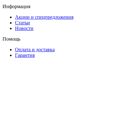
Информация
Акции и спецпредложения
Статьи
Новости
Помощь
Оплата и доставка
Гарантия
Контакты
Старопетергофский пр. д 12 оф 4
+7(953)166-55-22
Заказать звонок
Подписывайтесь на рассылку
Выберите рассылку
Первая кампания
Подписаться
2018 - 2026 © «Автоклипса.ру - интернет-магазин
автокрепежа»
Политика конфиденциальности
Этот сайт собирает cookie-файлы, данные об IP-адресе и