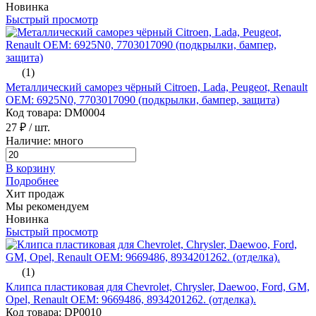
Новинка
Быстрый просмотр
(1)
Металлический саморез чёрный Citroen, Lada, Peugeot, Renault
ОЕМ: 6925N0, 7703017090 (подкрылки, бампер, защита)
Код товара: DM0004
27 ₽
/ шт.
Наличие: много
В корзину
Подробнее
Хит продаж
Мы рекомендуем
Новинка
Быстрый просмотр
(1)
Клипса пластиковая для Chevrolet, Chrysler, Daewoo, Ford, GM,
Opel, Renault ОЕМ: 9669486, 8934201262. (отделка).
Код товара: DP0010