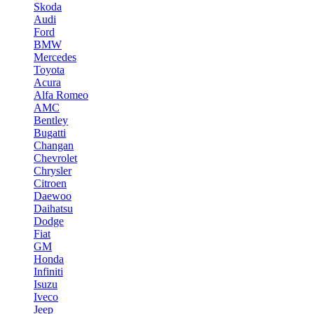
Skoda
Audi
Ford
BMW
Mercedes
Toyota
Acura
Alfa Romeo
AMC
Bentley
Bugatti
Changan
Chevrolet
Chrysler
Citroen
Daewoo
Daihatsu
Dodge
Fiat
GM
Honda
Infiniti
Isuzu
Iveco
Jeep