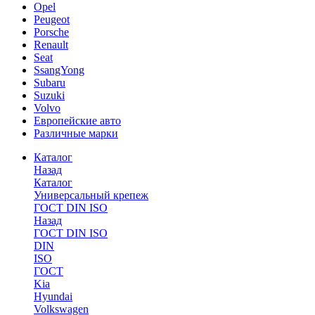
Opel
Peugeot
Porsche
Renault
Seat
SsangYong
Subaru
Suzuki
Volvo
Европейские авто
Различные марки
Каталог
Назад
Каталог
Универсальный крепеж
ГОСТ DIN ISO
Назад
ГОСТ DIN ISO
DIN
ISO
ГОСТ
Kia
Hyundai
Volkswagen