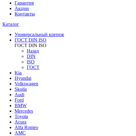
Гарантия
Акции
Контакты
Каталог
Универсальный крепеж
ГОСТ DIN ISO
ГОСТ DIN ISO
Назад
DIN
ISO
ГОСТ
Kia
Hyundai
Volkswagen
Skoda
Audi
Ford
BMW
Mercedes
Toyota
Acura
Alfa Romeo
AMC