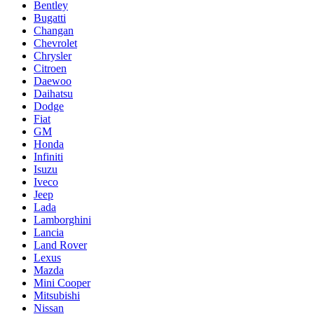
Bentley
Bugatti
Changan
Chevrolet
Chrysler
Citroen
Daewoo
Daihatsu
Dodge
Fiat
GM
Honda
Infiniti
Isuzu
Iveco
Jeep
Lada
Lamborghini
Lancia
Land Rover
Lexus
Mazda
Mini Cooper
Mitsubishi
Nissan