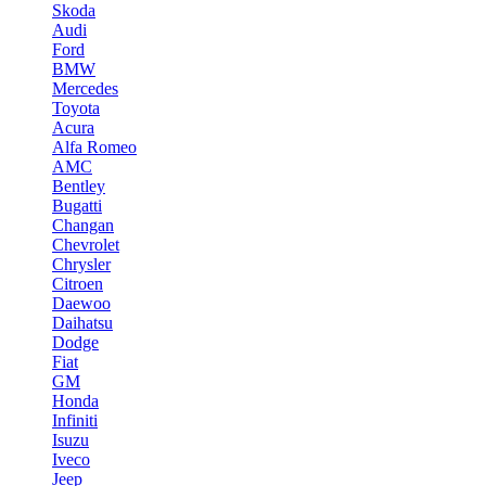
Skoda
Audi
Ford
BMW
Mercedes
Toyota
Acura
Alfa Romeo
AMC
Bentley
Bugatti
Changan
Chevrolet
Chrysler
Citroen
Daewoo
Daihatsu
Dodge
Fiat
GM
Honda
Infiniti
Isuzu
Iveco
Jeep